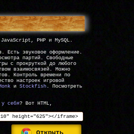
 JavaScript, PHP и MySQL.
в. Есть звуковое оформление.
осмотра партий. Свободные
гры с прокруткой до любого
твом взаимосвязей. Можно
тов. Контроль времени по
ество настроек игровой
Monk
и
Stockfish
. Посмотреть
 у себя
? Вот HTML,
Открыть