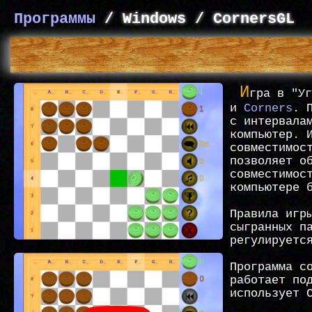
Программы
/ Windows / CornersGL
И
гра в "У
и
Corners
. 
с интервала
компьютер. 
совместимос
позволяет о
совместимос
компьютере 
Правила игр
сыгранных п
регулируетс
Программа с
работает по
использует 