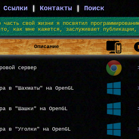
|
Ссылки
|
Контакты
|
Поиск
ю часть свой жизни я посвятил программировани
что, как мне кажется, заслуживает публикации,
Описание
ровой сервер
ра в "Шахматы" на OpenGL
ра в "Шашки" на OpenGL
ра в "Уголки" на OpenGL