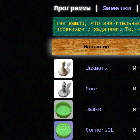
Программы |
Заметки
Так вышло, что значительну
проектами и задачами. То, 
Название
Шахматы
Иг
Monk
Иг
Шашки
Иг
CornersGL
Иг