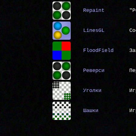
Repaint
"Р
LinesGL
Со
FloodField
За
Реверси
Пе
Уголки
Иг
Шашки
Иг