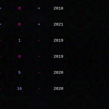
>
0
+
2018
>
0
+
2021
-
1
-
2019
-
0
-
2019
-
5
-
2020
-
16
-
2020