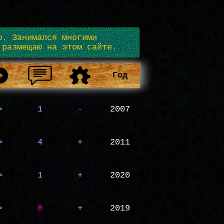
ю. Занимался многими
 размещаю на этом сайте.
Год
>
1
-
2007
>
4
+
2011
>
1
+
2020
>
0
+
2019